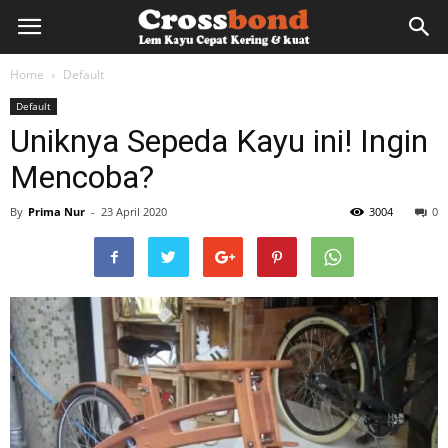
lemkayu.net
Home
Default
Default
–
Uniknya Sepeda Kayu ini! Ingin
Mencoba?
Lem
By
Prima Nur
-
23 April 2020
3004
0
Kayu,
HPL,
Kertas,