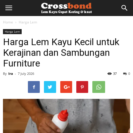
lemkayu.net
Home
Harga Lem
Harga Lem
–
Harga Lem Kayu Kecil untuk
Kerajinan dan Sambungan
Lem
Furniture
By
Ira
-
7 July 2026
37
0
Kayu,
HPL,
Kertas,