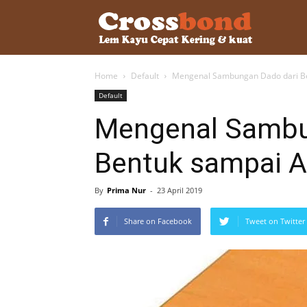
lemkayu.ne
Home
Default
Mengenal Sambungan Dado dari Be
–
Default
Mengenal Sambu
Lem
Bentuk sampai A
Kayu,
By
Prima Nur
-
23 April 2019
Share on Facebook
Tweet on Twitter
HPL,
Kertas,