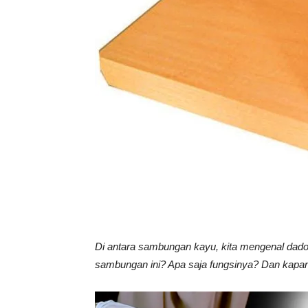
Vinyl
Cepat
Kering,
Kuat
Di antara sambungan kayu, kita mengenal dado 
sambungan ini? Apa saja fungsinya? Dan kapa
&