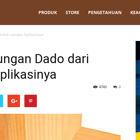
t
PRODUK
STORE
PENGETAHUAN
KEA
ntuk sampai Aplikasinya
ngan Dado dari
plikasinya
4743
0