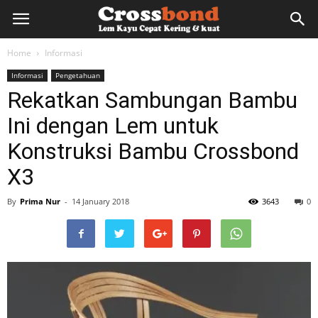
lemkayu.net
Home
Informasi
Informasi
Pengetahuan
–
Rekatkan Sambungan Bambu
Ini dengan Lem untuk
Lem
Konstruksi Bambu Crossbond
X3
Kayu,
By
Prima Nur
-
14 January 2018
3643
0
HPL,
Kertas,