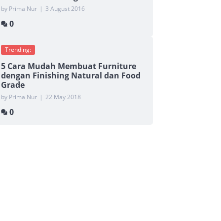
by Prima Nur
|
3 August 2016
0
Trending:
5 Cara Mudah Membuat Furniture
dengan Finishing Natural dan Food
Grade
by Prima Nur
|
22 May 2018
0