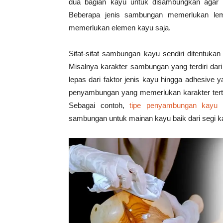
dua bagian kayu untuk disambungkan agar 
Tahan
Beberapa jenis sambungan memerlukan lem
memerlukan elemen kayu saja.
Lama
Sifat-sifat sambungan kayu sendiri ditentuka
Misalnya karakter sambungan yang terdiri dari
lepas dari faktor jenis kayu hingga adhesive
penyambungan yang memerlukan karakter terten
Sebagai contoh,
tipe penyambungan kayu
u
sambungan untuk mainan kayu baik dari segi k