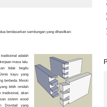
dua berdasarkan sambungan yang dihasilkan:
adisional adalah
P
erjaan masa lalu.
an tidak begitu
Jenis kayu yang
ang berbeda. Meski
yang lebih rendah
tradisional, akan
ksan sistem wood
an Dovetail yang