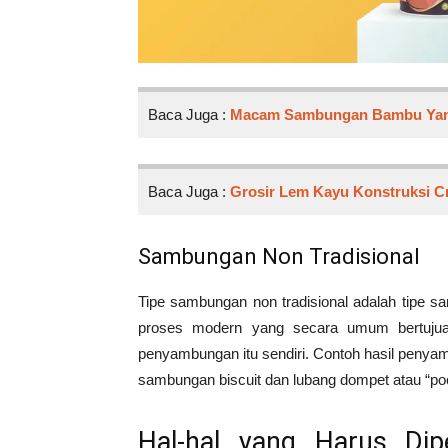
Baca Juga :
Macam Sambungan Bambu Yan
Baca Juga :
Grosir Lem Kayu Konstruksi 
Sambungan Non Tradisional
Tipe sambungan non tradisional adalah tipe s
proses modern yang secara umum bertuju
penyambungan itu sendiri. Contoh hasil penyam
sambungan biscuit dan lubang dompet atau “pock
Hal-hal yang Harus Dip