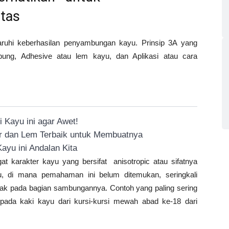
tas
uhi keberhasilan penyambungan kayu. Prinsip 3A yang
mbung, Adhesive atau lem kayu, dan Aplikasi atau cara
 Kayu ini agar Awet!
or dan Lem Terbaik untuk Membuatnya
ayu ini Andalan Kita
gat karakter kayu yang bersifat anisotropic atau sifatnya
u, di mana pemahaman ini belum ditemukan, seringkali
 rusak pada bagian sambungannya. Contoh yang paling sering
ada kaki kayu dari kursi-kursi mewah abad ke-18 dari