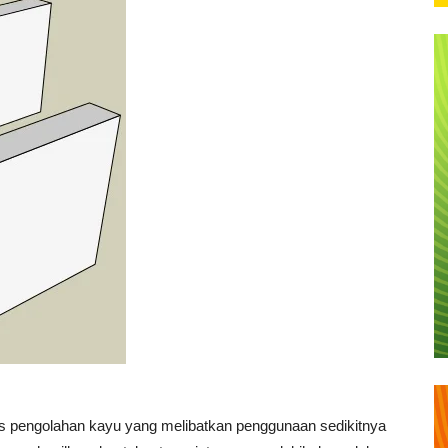
s pengolahan kayu yang melibatkan penggunaan sedikitnya