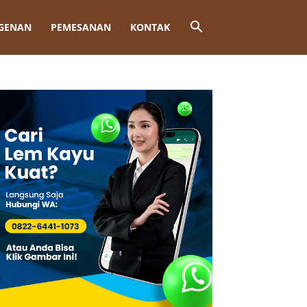
GENAN
PEMESANAN
KONTAK