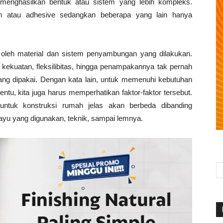
menghasilkan bentuk atau sistem yang lebih kompleks.
 atau adhesive sedangkan beberapa yang lain hanya
n oleh material dan sistem penyambungan yang dilakukan.
 kekuatan, fleksilibitas, hingga penampakannya tak pernah
 yang dipakai. Dengan kata lain, untuk memenuhi kebutuhan
tu, kita juga harus memperhatikan faktor-faktor tersebut.
ntuk konstruksi rumah jelas akan berbeda dibanding
ayu yang digunakan, teknik, sampai lemnya.