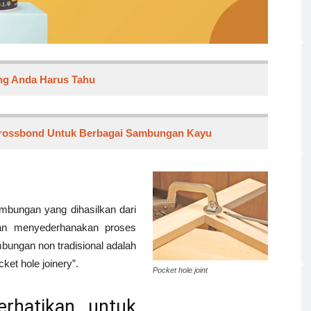
g Anda Harus Tahu
Crossbond Untuk Berbagai Sambungan Kayu
ambungan yang dihasilkan dari
an menyederhanakan proses
bungan non tradisional adalah
et hole joinery”.
Pocket hole joint
erhatikan untuk