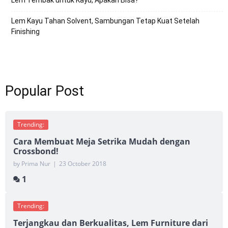
Lem Kayu Tahan Solvent, Sambungan Tetap Kuat Setelah
Finishing
Popular Post
Trending:
Cara Membuat Meja Setrika Mudah dengan
Crossbond!
by Prima Nur
|
23 October 2018
1
Trending:
Terjangkau dan Berkualitas, Lem Furniture dari