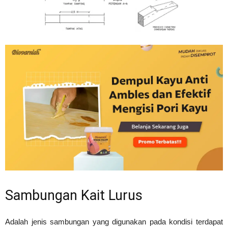
Sambungan Kait Lurus
Adalah jenis sambungan yang digunakan pada kondisi terdapat