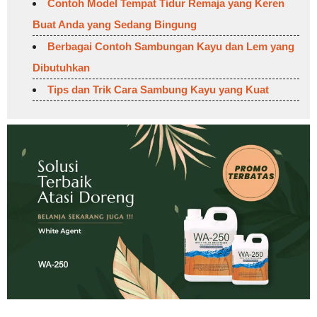
Contoh Model Tempat Tidur Remaja yang Keren
Buat Anda yang Sedang Bingung
Berbagai Contoh Sambungan Kayu dan Lem yang
Dibutuhkan
Tips dan Trik Cara Sambung Kayu yang Kuat