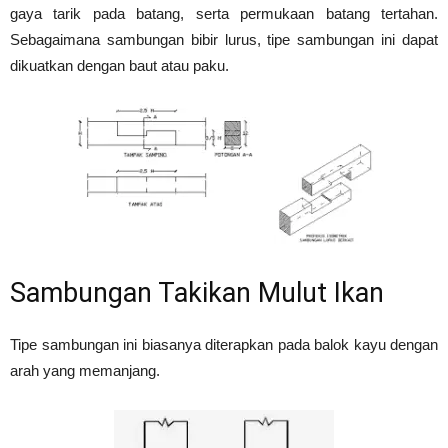
gaya tarik pada batang, serta permukaan batang tertahan.
Sebagaimana sambungan bibir lurus, tipe sambungan ini dapat
dikuatkan dengan baut atau paku.
Sambungan Takikan Mulut Ikan
Tipe sambungan ini biasanya diterapkan pada balok kayu dengan
arah yang memanjang.