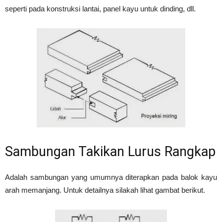
seperti pada konstruksi lantai, panel kayu untuk dinding, dll.
Sambungan Takikan Lurus Rangkap
Adalah sambungan yang umumnya diterapkan pada balok kayu
arah memanjang. Untuk detailnya silakah lihat gambat berikut.