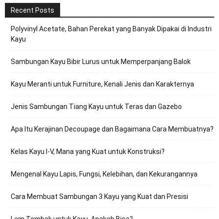
Recent Posts
Polyvinyl Acetate, Bahan Perekat yang Banyak Dipakai di Industri
Kayu
Sambungan Kayu Bibir Lurus untuk Memperpanjang Balok
Kayu Meranti untuk Furniture, Kenali Jenis dan Karakternya
Jenis Sambungan Tiang Kayu untuk Teras dan Gazebo
Apa Itu Kerajinan Decoupage dan Bagaimana Cara Membuatnya?
Kelas Kayu I-V, Mana yang Kuat untuk Konstruksi?
Mengenal Kayu Lapis, Fungsi, Kelebihan, dan Kekurangannya
Cara Membuat Sambungan 3 Kayu yang Kuat dan Presisi
Lem Tembak untuk Kayu, Apakah Bisa?