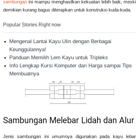
sambungan
ini mampu menghasilkan kekuatan lebih baik, meski
demikian kurang bagus diterapkan untuk konstruksi kuda-kuda.
Popular Stories Right now
Mengenal Lantai Kayu Ulin dengan Berbagai
Keunggulannya!
Panduan Memilih Lem Kayu untuk Tripleks
Info Lengkap Kursi Komputer dari Harga sampai Tips
Membuatnya
Sambungan Melebar Lidah dan Alur
Jenis sambungan ini umumnya digunakan pada kayu lebar