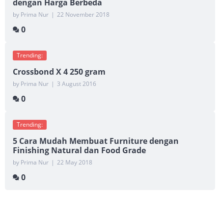
dengan Harga Berbeda
by Prima Nur
|
22 November 2018
0
Trending:
Crossbond X 4 250 gram
by Prima Nur
|
3 August 2016
0
Trending:
5 Cara Mudah Membuat Furniture dengan
Finishing Natural dan Food Grade
by Prima Nur
|
22 May 2018
0