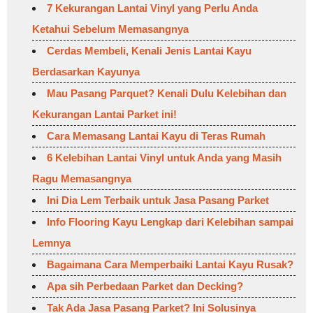
7 Kekurangan Lantai Vinyl yang Perlu Anda
Ketahui Sebelum Memasangnya
Cerdas Membeli, Kenali Jenis Lantai Kayu
Berdasarkan Kayunya
Mau Pasang Parquet? Kenali Dulu Kelebihan dan
Kekurangan Lantai Parket ini!
Cara Memasang Lantai Kayu di Teras Rumah
6 Kelebihan Lantai Vinyl untuk Anda yang Masih
Ragu Memasangnya
Ini Dia Lem Terbaik untuk Jasa Pasang Parket
Info Flooring Kayu Lengkap dari Kelebihan sampai
Lemnya
Bagaimana Cara Memperbaiki Lantai Kayu Rusak?
Apa sih Perbedaan Parket dan Decking?
Tak Ada Jasa Pasang Parket? Ini Solusinya