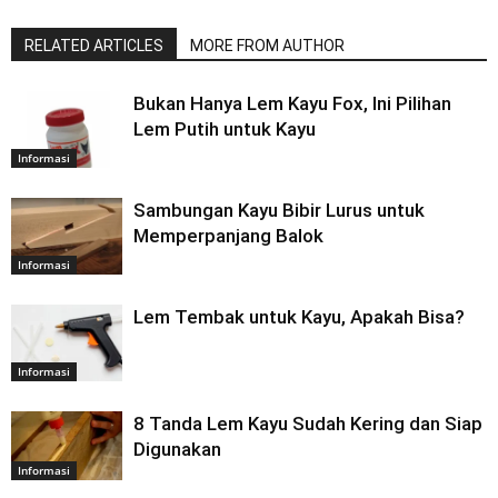
RELATED ARTICLES
MORE FROM AUTHOR
Bukan Hanya Lem Kayu Fox, Ini Pilihan
Lem Putih untuk Kayu
Informasi
Sambungan Kayu Bibir Lurus untuk
Memperpanjang Balok
Informasi
Lem Tembak untuk Kayu, Apakah Bisa?
Informasi
8 Tanda Lem Kayu Sudah Kering dan Siap
Digunakan
Informasi