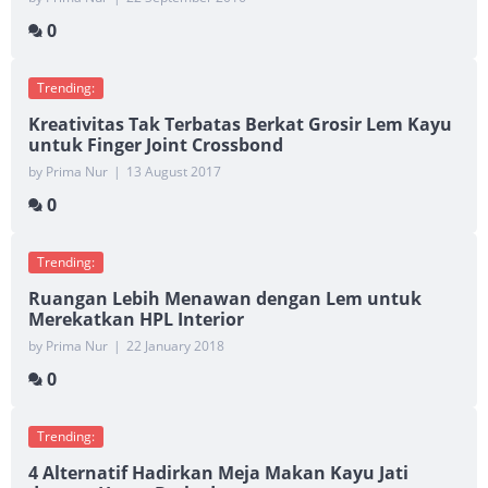
0
Trending:
Kreativitas Tak Terbatas Berkat Grosir Lem Kayu
untuk Finger Joint Crossbond
by Prima Nur
|
13 August 2017
0
Trending:
Ruangan Lebih Menawan dengan Lem untuk
Merekatkan HPL Interior
by Prima Nur
|
22 January 2018
0
Trending:
4 Alternatif Hadirkan Meja Makan Kayu Jati