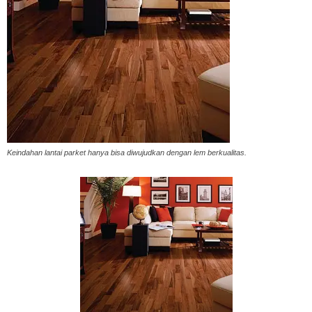
Vinyl
Cepat
Keindahan lantai parket hanya bisa diwujudkan dengan lem berkualitas.
Kering,
Kuat
&