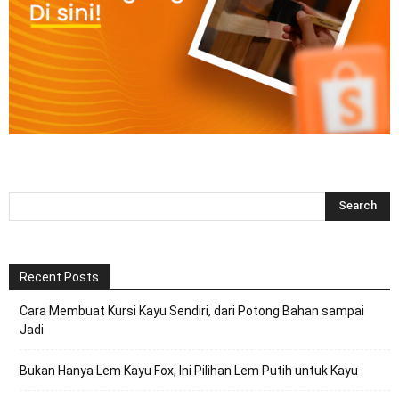
Recent Posts
Cara Membuat Kursi Kayu Sendiri, dari Potong Bahan sampai
Jadi
Bukan Hanya Lem Kayu Fox, Ini Pilihan Lem Putih untuk Kayu