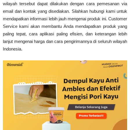
wilayah tersebut dapat dilakukan dengan cara pemesanan via
email dan kontak yang disediakan. Silahkan hubungi kami untuk
mendapatkan informasi lebih jauh mengenai produk ini. Customer
Service kami akan membantu Anda mendapatkan produk yang
paling tepat, cara aplikasi paling efisien, dan keterangan lebih
lanjut mengenai harga dan cara pengirimannya di seluruh wilayah
Indonesia.