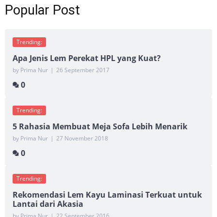
Popular Post
Trending:
Apa Jenis Lem Perekat HPL yang Kuat?
by Prima Nur
|
26 September 2017
0
Trending:
5 Rahasia Membuat Meja Sofa Lebih Menarik
by Prima Nur
|
27 November 2018
0
Trending:
Rekomendasi Lem Kayu Laminasi Terkuat untuk
Lantai dari Akasia
by Prima Nur
|
22 September 2016