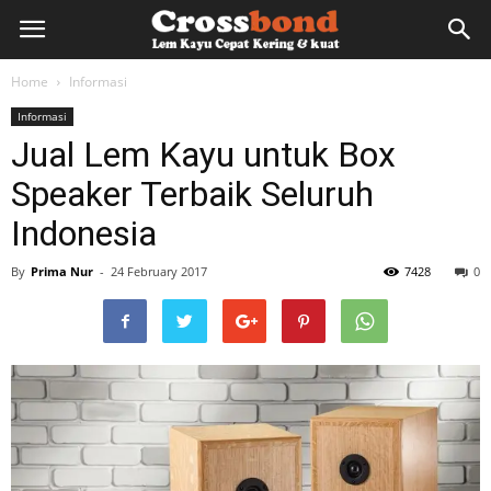
lemkayu.net
Home
Informasi
Informasi
–
Jual Lem Kayu untuk Box
Speaker Terbaik Seluruh
Lem
Indonesia
By
Prima Nur
-
24 February 2017
7428
0
Kayu,
HPL,
Kertas,