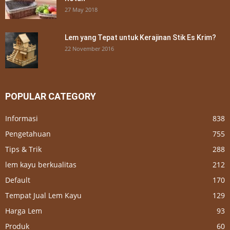
27 May 2018
Lem yang Tepat untuk Kerajinan Stik Es Krim?
22 November 2016
POPULAR CATEGORY
Informasi
838
Pengetahuan
755
Tips & Trik
288
lem kayu berkualitas
212
Default
170
Tempat Jual Lem Kayu
129
Harga Lem
93
Produk
60