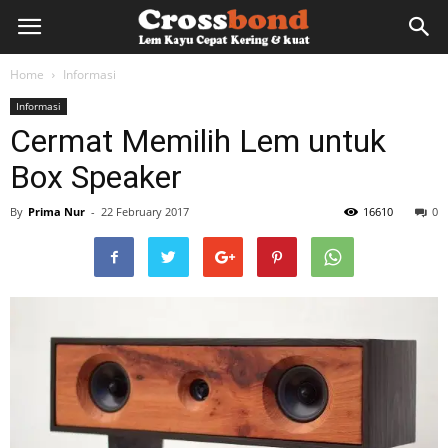
lemkayu.net
Home
Informasi
Informasi
–
Cermat Memilih Lem untuk
Box Speaker
Lem
By
Prima Nur
-
22 February 2017
16610
0
Kayu,
HPL,
Kertas,