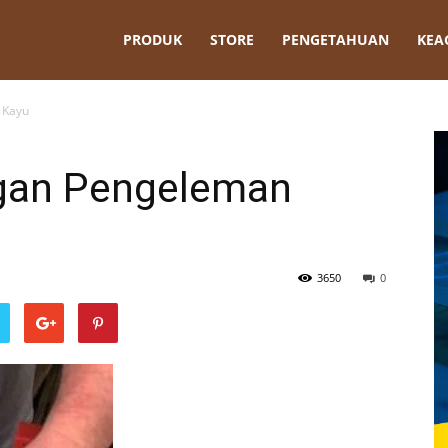
t
PRODUK
STORE
PENGETAHUAN
KEA
 Kayu
ngan Pengeleman
3650
0