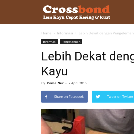
lemkayu.ne
Home
Informasi
Lebih Dekat dengan Pengeleman
–
Informasi
Pengetahuan
Lebih Dekat de
Lem
Kayu
Kayu,
By
Prima Nur
-
7 April 2016
Share on Facebook
Tweet on Twitter
HPL,
Kertas,