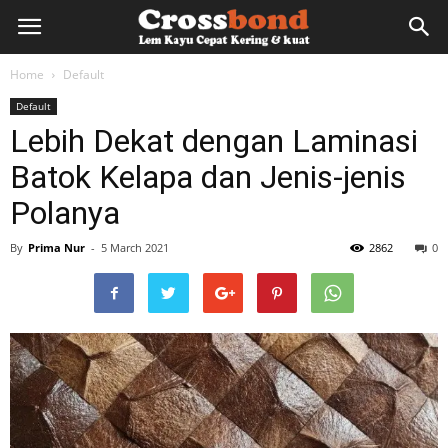
lemkayu.net
Home
Default
Default
–
Lebih Dekat dengan Laminasi
Batok Kelapa dan Jenis-jenis
Lem
Polanya
By
Prima Nur
-
5 March 2021
2862
0
Kayu,
HPL,
Kertas,