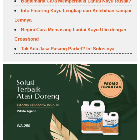
Bagaimana Cara Memperbaiki Lantai Kayu Rusak?
Info Flooring Kayu Lengkap dari Kelebihan sampai
Lemnya
Begini Cara Memasang Lantai Kayu Ulin dengan
Crossbond
Tak Ada Jasa Pasang Parket? Ini Solusinya