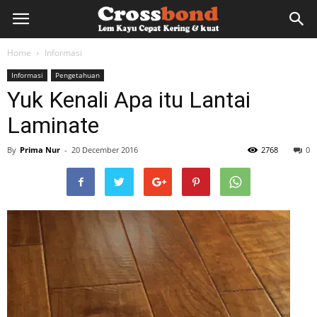
lemkayu.net
Home
Informasi
Informasi
Pengetahuan
–
Yuk Kenali Apa itu Lantai
Laminate
Lem
By
Prima Nur
-
20 December 2016
2768
0
Kayu,
HPL,
Kertas,