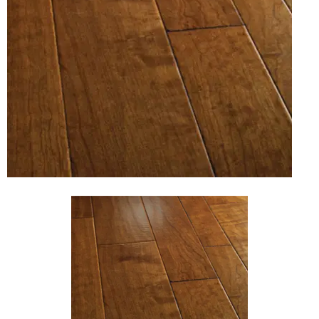
Vinyl
Cepat
Kering,
Kuat
&