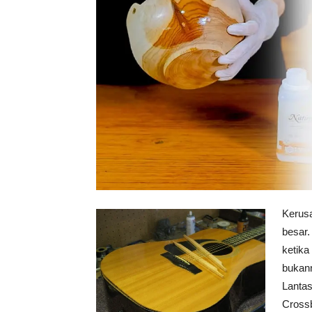
Tahan
Lama
Kerusa
besar.
ketika
bukann
Lantas
Crossb