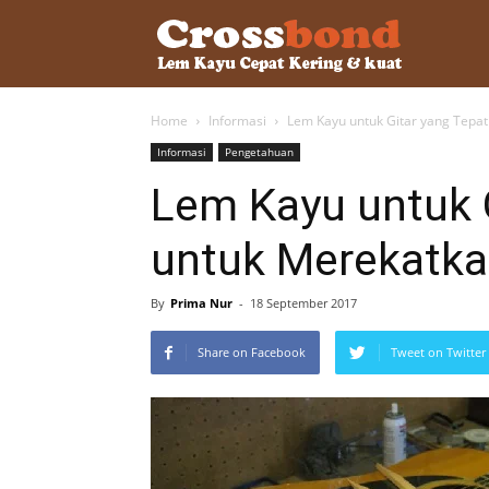
lemkayu.ne
Home
Informasi
Lem Kayu untuk Gitar yang Tepa
–
Informasi
Pengetahuan
Lem Kayu untuk 
Lem
untuk Merekatka
Kayu,
By
Prima Nur
-
18 September 2017
Share on Facebook
Tweet on Twitter
HPL,
Kertas,