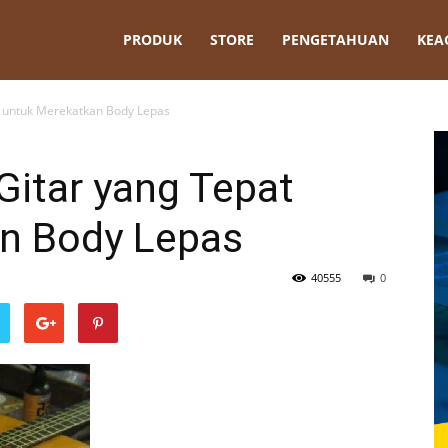
t
PRODUK
STORE
PENGETAHUAN
KEA
t untuk Merekatkan Body Lepas
Gitar yang Tepat
n Body Lepas
40555
0