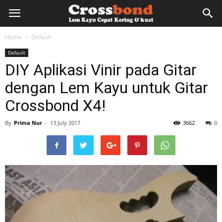
lemkayu.net
Home
Default
Default
–
DIY Aplikasi Vinir pada Gitar
dengan Lem Kayu untuk Gitar
Lem
Crossbond X4!
By
Prima Nur
-
13 July 2017
3662
0
Kayu,
HPL,
Kertas,