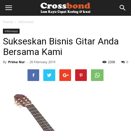
lemkayu.net
Home
Informasi
Informasi
–
Sukseskan Bisnis Gitar Anda
Bersama Kami
Lem
By
Prima Nur
-
20 February 2019
2208
0
Kayu,
HPL,
Kertas,