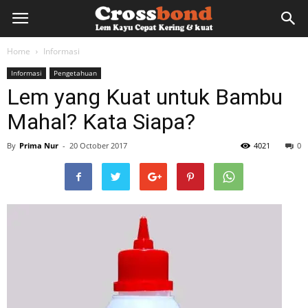
lemkayu.net
Home
Informasi
Informasi
Pengetahuan
–
Lem yang Kuat untuk Bambu
Mahal? Kata Siapa?
Lem
By
Prima Nur
-
20 October 2017
4021
0
Kayu,
HPL,
Kertas,