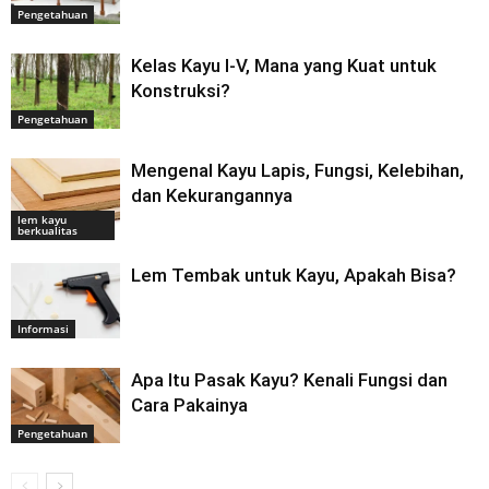
Pengetahuan
Kelas Kayu I-V, Mana yang Kuat untuk
Konstruksi?
Pengetahuan
Mengenal Kayu Lapis, Fungsi, Kelebihan,
dan Kekurangannya
lem kayu
berkualitas
Lem Tembak untuk Kayu, Apakah Bisa?
Informasi
Apa Itu Pasak Kayu? Kenali Fungsi dan
Cara Pakainya
Pengetahuan