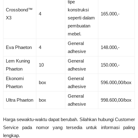
tipe
Crossbond™
konstruksi
4
165.000,-
X3
seperti dalam
pembuatan
mebel.
General
Eva Phaeton
4
148.000,-
adhesive
Lem Kuning
General
10
150.000,-
Phaeton
adhesive
Ekonomi
General
box
596.000,00/box
Phaeton
adhesive
General
Ultra Phaeton
box
998.600,00/box
adhesive
Harga sewaktu-waktu dapat berubah. Silahkan hubungi Customer
Service pada nomor yang tersedia untuk informasi paling
lengkap.