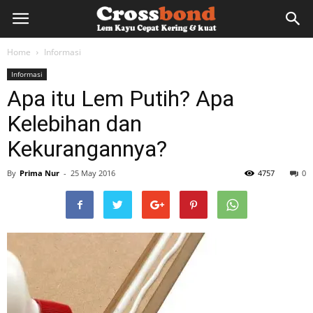
lemkayu.net
Home
Informasi
Informasi
–
Apa itu Lem Putih? Apa
Kelebihan dan
Lem
Kekurangannya?
By
Prima Nur
-
25 May 2016
4757
0
Kayu,
HPL,
Kertas,