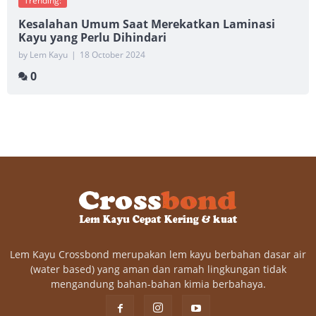
Trending:
Kesalahan Umum Saat Merekatkan Laminasi
Kayu yang Perlu Dihindari
by Lem Kayu
|
18 October 2024
0
Lem Kayu Crossbond merupakan lem kayu berbahan dasar air
(water based) yang aman dan ramah lingkungan tidak
mengandung bahan-bahan kimia berbahaya.