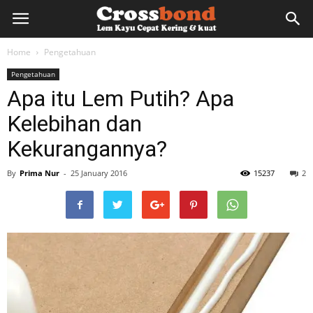
lemkayu.net
Home
Pengetahuan
Pengetahuan
–
Apa itu Lem Putih? Apa
Kelebihan dan
Lem
Kekurangannya?
By
Prima Nur
-
25 January 2016
15237
2
Kayu,
HPL,
Kertas,