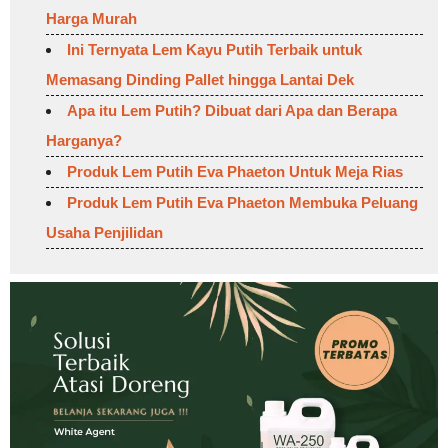
Harga Murah
Ini Ternyata Lem Kayu Putih Terbaik untuk
Memasang Dinding Pallet hingga Lantai Dek
Apa itu Lem Putih? Dibuat dari Apa dan Berapa
Harganya?
Produk Lem Putih Eva Phaeton Untuk Meja Rias
Produk Lem Putih Eva Phaeton Membuka Peluang
Usaha Penjilidan