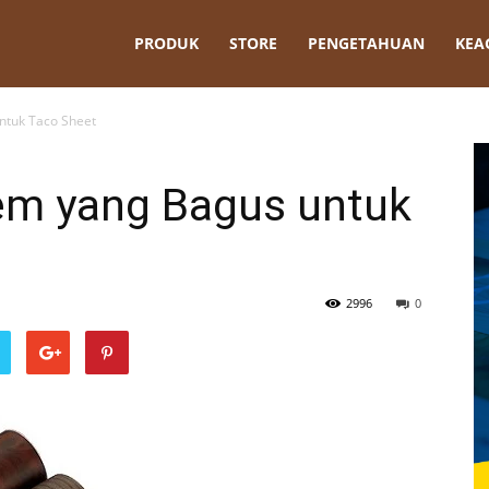
t
PRODUK
STORE
PENGETAHUAN
KEA
ntuk Taco Sheet
em yang Bagus untuk
2996
0