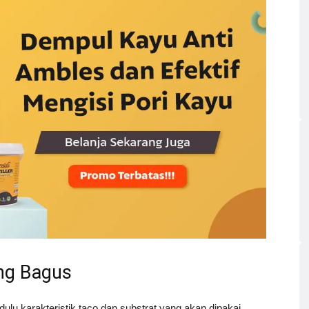
ng Bagus
ulu karakteristik taco dan substrat yang akan dipakai.