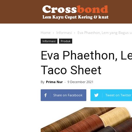
lemkayu.ne
Home
Informasi
Eva Phaethon, Lem yang Bagus u
–
Informasi
Produk
Eva Phaethon, L
Lem
Taco Sheet
Kayu,
By
Prima Nur
-
9 December 2021
Share on Facebook
Tweet on Twitter
HPL,
Kertas,