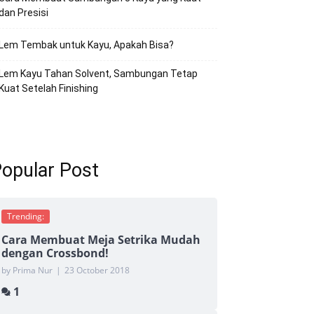
dan Presisi
Lem Tembak untuk Kayu, Apakah Bisa?
Lem Kayu Tahan Solvent, Sambungan Tetap
Kuat Setelah Finishing
opular Post
Trending:
Cara Membuat Meja Setrika Mudah
dengan Crossbond!
by Prima Nur
|
23 October 2018
1