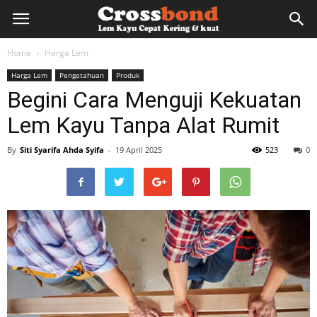
lemkayu.net
Home
Harga Lem
Harga Lem
Pengetahuan
Produk
–
Begini Cara Menguji Kekuatan
Lem Kayu Tanpa Alat Rumit
Lem
By
Siti Syarifa Ahda Syifa
-
19 April 2025
523
0
Kayu,
HPL,
Kertas,