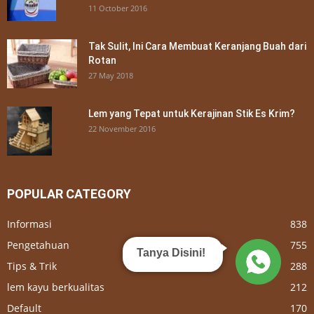
11 October 2016
Tak Sulit, Ini Cara Membuat Keranjang Buah dari
Rotan
27 May 2018
Lem yang Tepat untuk Kerajinan Stik Es Krim?
22 November 2016
POPULAR CATEGORY
Informasi
838
Pengetahuan
755
Tanya Disini!
Tips & Trik
288
lem kayu berkualitas
212
Default
170