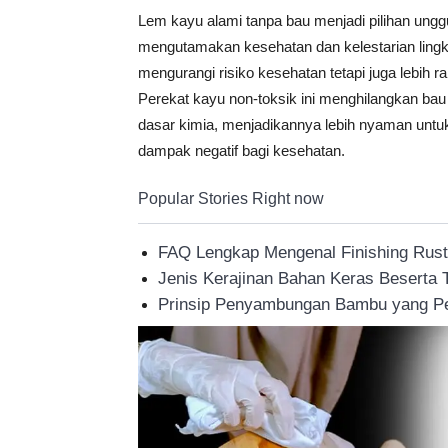
Lem kayu alami tanpa bau menjadi pilihan ung
Tahan
mengutamakan kesehatan dan kelestarian lingk
mengurangi risiko kesehatan tetapi juga lebih 
Perekat kayu non-toksik ini menghilangkan bau
Lama
dasar kimia, menjadikannya lebih nyaman untuk
dampak negatif bagi kesehatan.
Popular Stories Right now
FAQ Lengkap Mengenal Finishing Rustic
Jenis Kerajinan Bahan Keras Beserta
Prinsip Penyambungan Bambu yang Pe