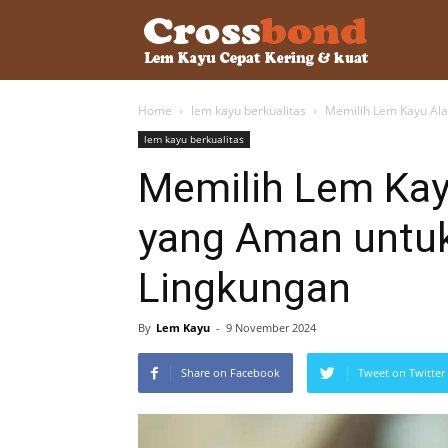
lemkayu.ne
Home
lem kayu berkualitas
Memilih Lem Kayu Al
–
lem kayu berkualitas
Memilih Lem Kay
Lem
yang Aman untu
Lingkungan
Kayu,
By
Lem Kayu
-
9 November 2024
HPL,
Share on Facebook
Tweet on Twitter
Kertas,