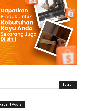
Recent Posts