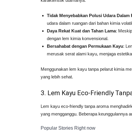
karakteristik utamanya:
Tidak Menyebabkan Polusi Udara Dalam
udara dalam ruangan dari bahan kimia volatil
Daya Rekat Kuat dan Tahan Lama
: Meskip
dengan lem kimia konvensional.
Bersahabat dengan Permukaan Kayu
: Le
merusak serat alami kayu, menjaga estetika 
Menggunakan lem kayu tanpa pelarut kimia mer
yang lebih sehat.
3. Lem Kayu Eco-Friendly Tan
Lem kayu eco-friendly tanpa aroma menghadirk
yang mengganggu. Beberapa keunggulannya ant
Popular Stories Right now