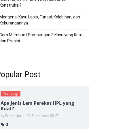
Konstruksi?
Mengenal Kayu Lapis, Fungsi, Kelebihan, dan
Kekurangannya
Cara Membuat Sambungan 3 Kayu yang Kuat
dan Presisi
opular Post
Trending:
Apa Jenis Lem Perekat HPL yang
Kuat?
by Prima Nur
|
26 September 2017
0