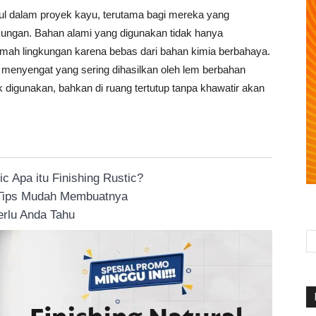
gul dalam proyek kayu, terutama bagi mereka yang
ungan. Bahan alami yang digunakan tidak hanya
ramah lingkungan karena bebas dari bahan kimia berbahaya.
 menyengat yang sering dihasilkan oleh lem berbahan
 digunakan, bahkan di ruang tertutup tanpa khawatir akan
 Apa itu Finishing Rustic?
 Tips Mudah Membuatnya
rlu Anda Tahu