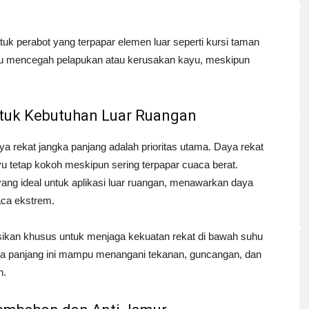
tuk perabot yang terpapar elemen luar seperti kursi taman
u mencegah pelapukan atau kerusakan kayu, meskipun
tuk Kebutuhan Luar Ruangan
ya rekat jangka panjang adalah prioritas utama. Daya rekat
yu tetap kokoh meskipun sering terpapar cuaca berat.
ang ideal untuk aplikasi luar ruangan, menawarkan daya
aca ekstrem.
asikan khusus untuk menjaga kekuatan rekat di bawah suhu
ngka panjang ini mampu menangani tekanan, guncangan, dan
n.