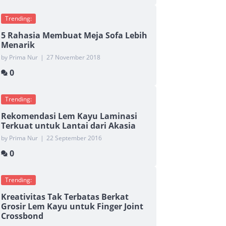
Trending:
5 Rahasia Membuat Meja Sofa Lebih
Menarik
by Prima Nur
|
27 November 2018
0
Trending:
Rekomendasi Lem Kayu Laminasi
Terkuat untuk Lantai dari Akasia
by Prima Nur
|
22 September 2016
0
Trending:
Kreativitas Tak Terbatas Berkat
Grosir Lem Kayu untuk Finger Joint
Crossbond