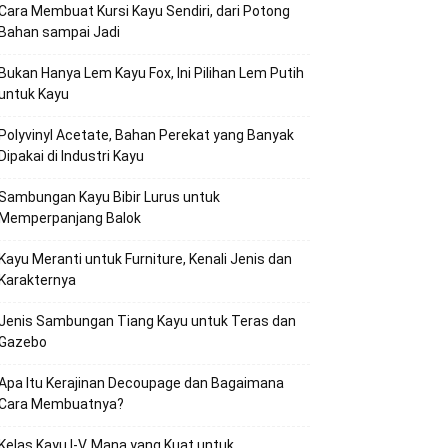
Cara Membuat Kursi Kayu Sendiri, dari Potong
Bahan sampai Jadi
Bukan Hanya Lem Kayu Fox, Ini Pilihan Lem Putih
untuk Kayu
Polyvinyl Acetate, Bahan Perekat yang Banyak
Dipakai di Industri Kayu
Sambungan Kayu Bibir Lurus untuk
Memperpanjang Balok
Kayu Meranti untuk Furniture, Kenali Jenis dan
Karakternya
Jenis Sambungan Tiang Kayu untuk Teras dan
Gazebo
Apa Itu Kerajinan Decoupage dan Bagaimana
Cara Membuatnya?
Kelas Kayu I-V, Mana yang Kuat untuk