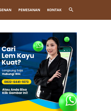
GENAN
PEMESANAN
KONTAK