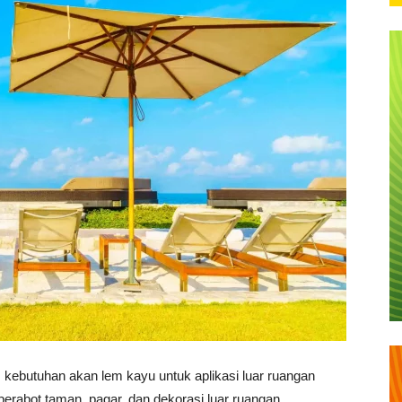
, kebutuhan akan lem kayu untuk aplikasi luar ruangan
perabot taman, pagar, dan dekorasi luar ruangan