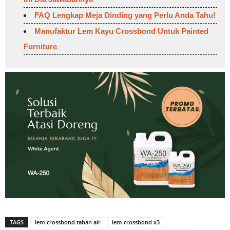
FAQ Lengkap Meja Dinding yang Perlu Anda Tahu!
Manufaktur Lem Kayu Crossbond Untuk Painted
Furniture
TAGS
lem crossbond tahan air
lem crossbond x3