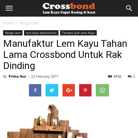
lemkayu.net
Home
Harga Lem
Harga Lem
lem kayu berkualitas
Tempat Jual Lem Kayu
–
Manufaktur Lem Kayu Tahan
Lama Crossbond Untuk Rak
Lem
Dinding
By
Prima Nur
-
22 February 2017
4152
0
Kayu,
HPL,
Kertas,