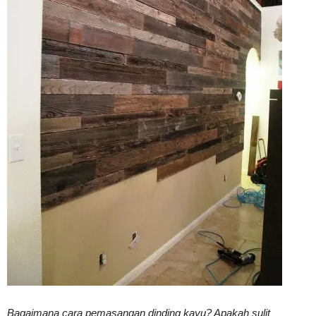
Vinyl
Cepat
Kering,
Kuat
&
Bagaimana cara pemasangan dinding kayu? Apakah sulit