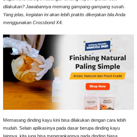
Tahan
dilakukan? Jawabannya memang gampang-gampang susah.
Yang jelas, kegiatan ini akan lebih praktis dikerjakan bila Anda
menggunakan Crossbond X4.
Lama
Memasang dinding kayu kini bisa dilakukan dengan cara lebih
mudah. Selain aplikasinya pada dasar berupa dinding kayu
lainnya, kita juga bisa menerapkannya pada dinding biasa.