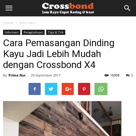
lemkayu.net
Home
Informasi
Informasi
Pengetahuan
Tips & Trik
–
Cara Pemasangan Dinding
Kayu Jadi Lebih Mudah
Lem
dengan Crossbond X4
By
Prima Nur
-
29 September 2017
16958
0
Kayu,
HPL,
Kertas,