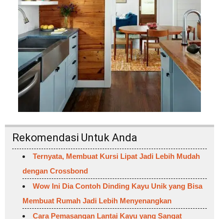
Rekomendasi Untuk Anda
Ternyata, Membuat Kursi Lipat Jadi Lebih Mudah
dengan Crossbond
Wow Ini Dia Contoh Dinding Kayu Unik yang Bisa
Membuat Rumah Jadi Lebih Menyenangkan
Cara Pemasangan Lantai Kayu yang Sangat