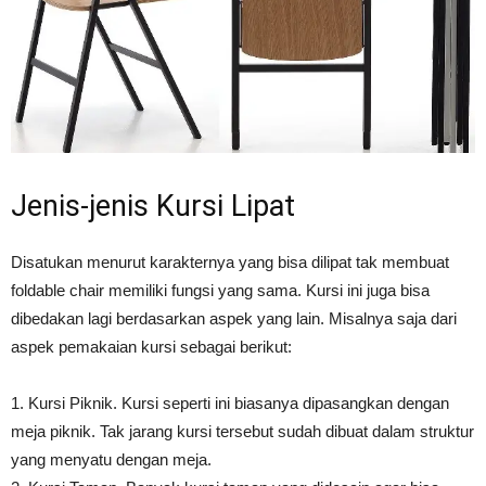
Jenis-jenis Kursi Lipat
Disatukan menurut karakternya yang bisa dilipat tak membuat
foldable chair memiliki fungsi yang sama. Kursi ini juga bisa
dibedakan lagi berdasarkan aspek yang lain. Misalnya saja dari
aspek pemakaian kursi sebagai berikut:
1. Kursi Piknik. Kursi seperti ini biasanya dipasangkan dengan
meja piknik. Tak jarang kursi tersebut sudah dibuat dalam struktur
yang menyatu dengan meja.