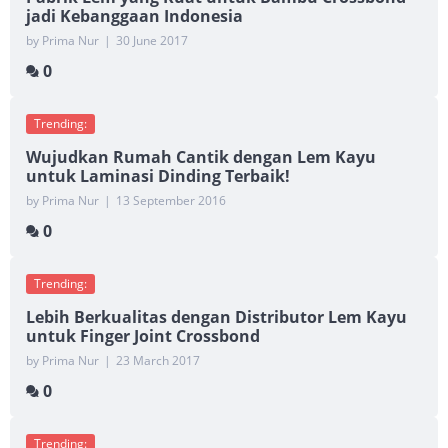
jadi Kebanggaan Indonesia
by Prima Nur
|
30 June 2017
0
Trending:
Wujudkan Rumah Cantik dengan Lem Kayu
untuk Laminasi Dinding Terbaik!
by Prima Nur
|
13 September 2016
0
Trending:
Lebih Berkualitas dengan Distributor Lem Kayu
untuk Finger Joint Crossbond
by Prima Nur
|
23 March 2017
0
Trending: