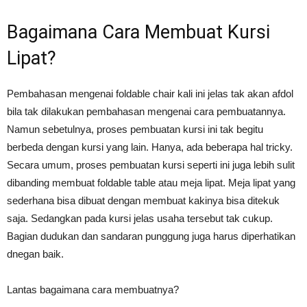
Bagaimana Cara Membuat Kursi
Lipat?
Pembahasan mengenai foldable chair kali ini jelas tak akan afdol
bila tak dilakukan pembahasan mengenai cara pembuatannya.
Namun sebetulnya, proses pembuatan kursi ini tak begitu
berbeda dengan kursi yang lain. Hanya, ada beberapa hal tricky.
Secara umum, proses pembuatan kursi seperti ini juga lebih sulit
dibanding membuat foldable table atau meja lipat. Meja lipat yang
sederhana bisa dibuat dengan membuat kakinya bisa ditekuk
saja. Sedangkan pada kursi jelas usaha tersebut tak cukup.
Bagian dudukan dan sandaran punggung juga harus diperhatikan
dnegan baik.
Lantas bagaimana cara membuatnya?