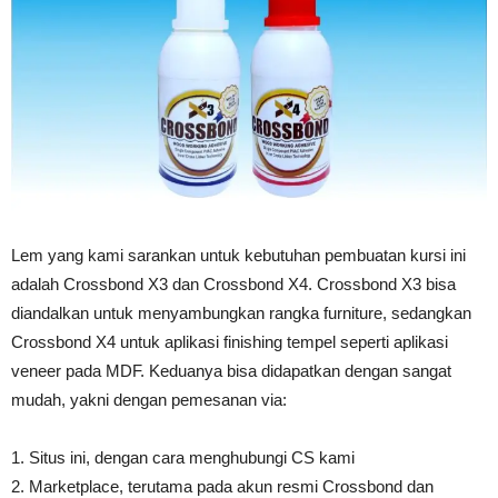
Lem yang kami sarankan untuk kebutuhan pembuatan kursi ini
adalah Crossbond X3 dan Crossbond X4. Crossbond X3 bisa
diandalkan untuk menyambungkan rangka furniture, sedangkan
Crossbond X4 untuk aplikasi finishing tempel seperti aplikasi
veneer pada MDF. Keduanya bisa didapatkan dengan sangat
mudah, yakni dengan pemesanan via:
1. Situs ini, dengan cara menghubungi CS kami
2. Marketplace, terutama pada akun resmi Crossbond dan