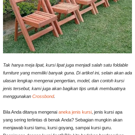
Vinyl
Cepat
Tak hanya meja lipat, kursi lipat juga menjadi salah satu foldable
Kering,
furniture yang memiliki banyak guna. Di artikel ini, selain akan ada
ulasan lengkap mengenai pengertian, model, dan contoh kursi
jenis tersebut, kami juga akan bagikan tips untuk membuatnya
Kuat
menggunakan
Crossbond
.
Bila Anda ditanya mengenai
aneka jenis kursi
, jenis kursi apa
&
yang sering terlintas di benak Anda? Sebagian mungkin akan
menjawab kursi tamu, kursi goyang, sampai kursi guru.