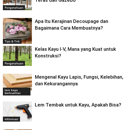
Teras dan Gazebo
Pengetahuan
Apa Itu Kerajinan Decoupage dan
Bagaimana Cara Membuatnya?
Tips & Trik
Kelas Kayu I-V, Mana yang Kuat untuk
Konstruksi?
Pengetahuan
Mengenal Kayu Lapis, Fungsi, Kelebihan,
dan Kekurangannya
lem kayu
berkualitas
Lem Tembak untuk Kayu, Apakah Bisa?
Informasi