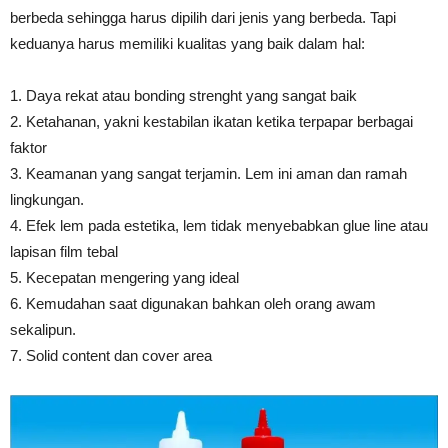
berbeda sehingga harus dipilih dari jenis yang berbeda. Tapi
keduanya harus memiliki kualitas yang baik dalam hal:
1. Daya rekat atau bonding strenght yang sangat baik
2. Ketahanan, yakni kestabilan ikatan ketika terpapar berbagai
faktor
3. Keamanan yang sangat terjamin. Lem ini aman dan ramah
lingkungan.
4. Efek lem pada estetika, lem tidak menyebabkan glue line atau
lapisan film tebal
5. Kecepatan mengering yang ideal
6. Kemudahan saat digunakan bahkan oleh orang awam
sekalipun.
7. Solid content dan cover area