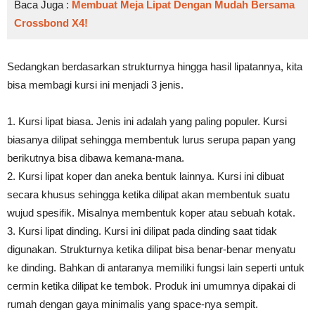
Baca Juga :
Membuat Meja Lipat Dengan Mudah Bersama
Crossbond X4!
Sedangkan berdasarkan strukturnya hingga hasil lipatannya, kita
bisa membagi kursi ini menjadi 3 jenis.
1. Kursi lipat biasa. Jenis ini adalah yang paling populer. Kursi
biasanya dilipat sehingga membentuk lurus serupa papan yang
berikutnya bisa dibawa kemana-mana.
2. Kursi lipat koper dan aneka bentuk lainnya. Kursi ini dibuat
secara khusus sehingga ketika dilipat akan membentuk suatu
wujud spesifik. Misalnya membentuk koper atau sebuah kotak.
3. Kursi lipat dinding. Kursi ini dilipat pada dinding saat tidak
digunakan. Strukturnya ketika dilipat bisa benar-benar menyatu
ke dinding. Bahkan di antaranya memiliki fungsi lain seperti untuk
cermin ketika dilipat ke tembok. Produk ini umumnya dipakai di
rumah dengan gaya minimalis yang space-nya sempit.