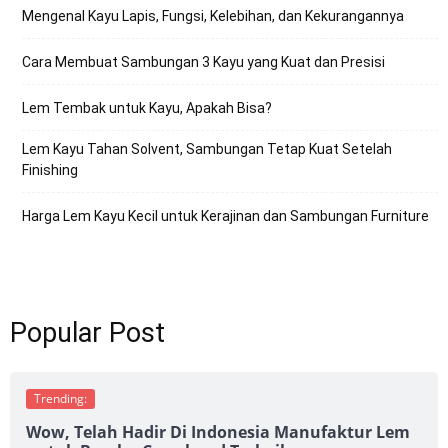
Mengenal Kayu Lapis, Fungsi, Kelebihan, dan Kekurangannya
Cara Membuat Sambungan 3 Kayu yang Kuat dan Presisi
Lem Tembak untuk Kayu, Apakah Bisa?
Lem Kayu Tahan Solvent, Sambungan Tetap Kuat Setelah
Finishing
Harga Lem Kayu Kecil untuk Kerajinan dan Sambungan Furniture
Popular Post
Trending:
Wow, Telah Hadir Di Indonesia Manufaktur Lem