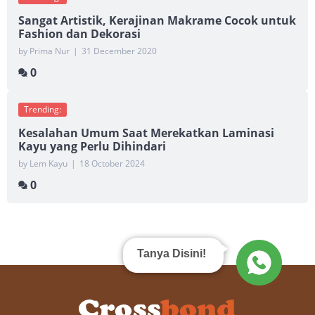
Sangat Artistik, Kerajinan Makrame Cocok untuk
Fashion dan Dekorasi
by Prima Nur
|
31 December 2020
0
Trending:
Kesalahan Umum Saat Merekatkan Laminasi
Kayu yang Perlu Dihindari
by Lem Kayu
|
18 October 2024
0
Tanya Disini!