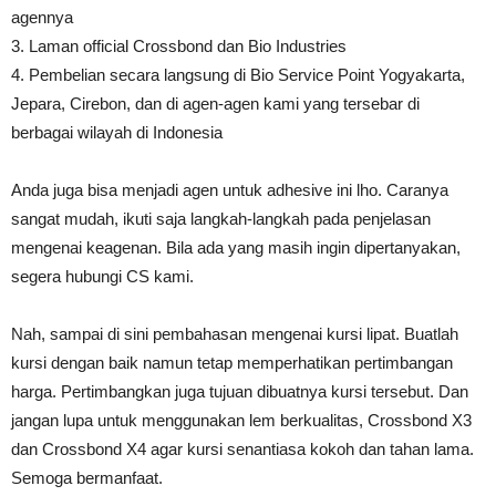
agennya
3. Laman official Crossbond dan Bio Industries
4. Pembelian secara langsung di Bio Service Point Yogyakarta,
Jepara, Cirebon, dan di agen-agen kami yang tersebar di
berbagai wilayah di Indonesia
Anda juga bisa menjadi agen untuk adhesive ini lho. Caranya
sangat mudah, ikuti saja langkah-langkah pada penjelasan
mengenai keagenan. Bila ada yang masih ingin dipertanyakan,
segera hubungi CS kami.
Nah, sampai di sini pembahasan mengenai kursi lipat. Buatlah
kursi dengan baik namun tetap memperhatikan pertimbangan
harga. Pertimbangkan juga tujuan dibuatnya kursi tersebut. Dan
jangan lupa untuk menggunakan lem berkualitas, Crossbond X3
dan Crossbond X4 agar kursi senantiasa kokoh dan tahan lama.
Semoga bermanfaat.