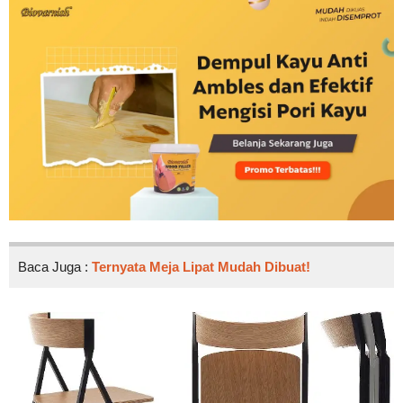
Baca Juga :
Ternyata Meja Lipat Mudah Dibuat!