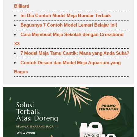
Billiard
Ini Dia Contoh Model Meja Bundar Terbaik
Bagusnya 7 Contoh Model Lemari Belajar Ini!
Cara Membuat Meja Sekolah dengan Crossbond
X3
7 Model Meja Tamu Cantik: Mana yang Anda Suka?
Contoh Desain dan Model Meja Aquarium yang
Bagus