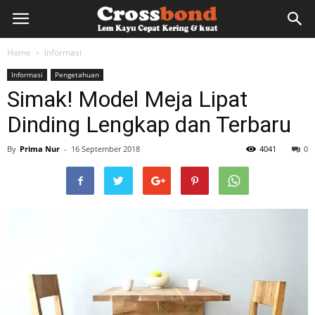
lemkayu.net
Home
Informasi
Informasi
Pengetahuan
–
Simak! Model Meja Lipat
Dinding Lengkap dan Terbaru
Lem
By
Prima Nur
-
16 September 2018
4041
0
Kayu,
HPL,
Kertas,