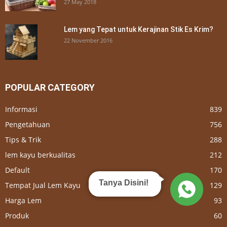
27 May 2018
Lem yang Tepat untuk Kerajinan Stik Es Krim?
22 November 2016
POPULAR CATEGORY
Informasi
839
Pengetahuan
756
Tips & Trik
288
lem kayu berkualitas
212
Default
170
Tanya Disini!
Tempat Jual Lem Kayu
129
Harga Lem
93
Produk
60