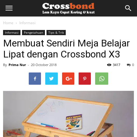
lemkayu.net
Home
Informasi
Informasi
Pengetahuan
Tips & Trik
–
Membuat Sendiri Meja Belajar
Lipat dengan Crossbond X3
Lem
By
Prima Nur
-
20 October 2018
3417
0
Kayu,
HPL,
Kertas,