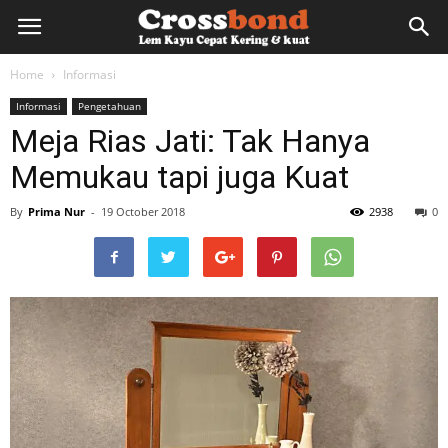
lemkayu.net
Home
Informasi
Informasi
Pengetahuan
–
Meja Rias Jati: Tak Hanya
Memukau tapi juga Kuat
Lem
By
Prima Nur
-
19 October 2018
2938
0
Kayu,
HPL,
Kertas,