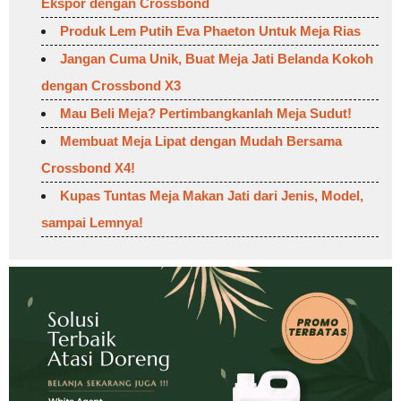
Ekspor dengan Crossbond
Produk Lem Putih Eva Phaeton Untuk Meja Rias
Jangan Cuma Unik, Buat Meja Jati Belanda Kokoh
dengan Crossbond X3
Mau Beli Meja? Pertimbangkanlah Meja Sudut!
Membuat Meja Lipat dengan Mudah Bersama
Crossbond X4!
Kupas Tuntas Meja Makan Jati dari Jenis, Model,
sampai Lemnya!