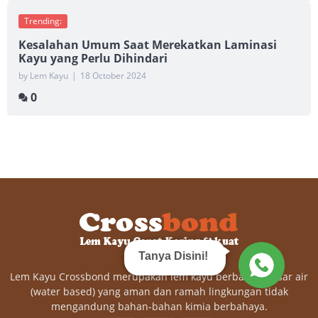
Trending:
Kesalahan Umum Saat Merekatkan Laminasi
Kayu yang Perlu Dihindari
by Lem Kayu
|
18 October 2024
0
Tanya Disini!
Lem Kayu Crossbond merupakan lem kayu berbahan dasar air
(water based) yang aman dan ramah lingkungan tidak
mengandung bahan-bahan kimia berbahaya.