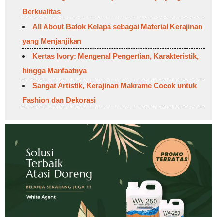
Berkualitas
All About Batok Kelapa sebagai Material Kerajinan
yang Menjanjikan
Kertas Ivory: Mengenal Pengertian, Karakteristik,
hingga Manfaatnya
Sangat Artistik, Kerajinan Makrame Cocok untuk
Fashion dan Dekorasi