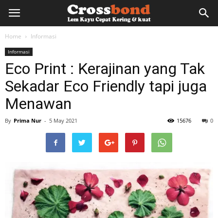
lemkayu.net
Home
Informasi
Informasi
–
Eco Print : Kerajinan yang Tak
Sekadar Eco Friendly tapi juga
Lem
Menawan
By
Prima Nur
-
5 May 2021
15676
0
Kayu,
HPL,
Kertas,