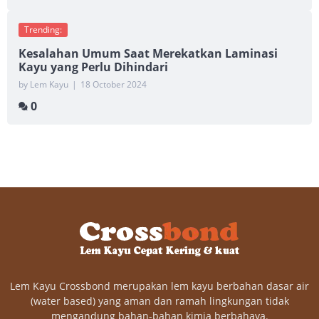
Trending:
Kesalahan Umum Saat Merekatkan Laminasi
Kayu yang Perlu Dihindari
by Lem Kayu
|
18 October 2024
0
Lem Kayu Crossbond merupakan lem kayu berbahan dasar air
(water based) yang aman dan ramah lingkungan tidak
mengandung bahan-bahan kimia berbahaya.