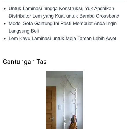
Untuk Laminasi hingga Konstruksi, Yuk Andalkan
Distributor Lem yang Kuat untuk Bambu Crossbond
Model Sofa Gantung Ini Pasti Membuat Anda Ingin
Langsung Beli
Lem Kayu Laminasi untuk Meja Taman Lebih Awet
Gantungan Tas