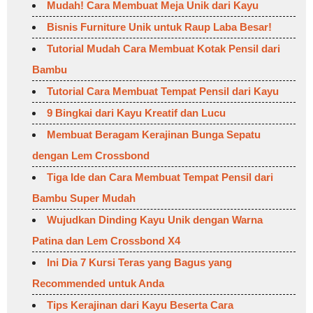
Mudah! Cara Membuat Meja Unik dari Kayu
Bisnis Furniture Unik untuk Raup Laba Besar!
Tutorial Mudah Cara Membuat Kotak Pensil dari
Bambu
Tutorial Cara Membuat Tempat Pensil dari Kayu
9 Bingkai dari Kayu Kreatif dan Lucu
Membuat Beragam Kerajinan Bunga Sepatu
dengan Lem Crossbond
Tiga Ide dan Cara Membuat Tempat Pensil dari
Bambu Super Mudah
Wujudkan Dinding Kayu Unik dengan Warna
Patina dan Lem Crossbond X4
Ini Dia 7 Kursi Teras yang Bagus yang
Recommended untuk Anda
Tips Kerajinan dari Kayu Beserta Cara