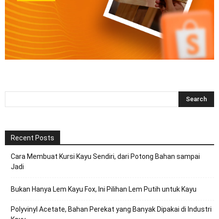
Recent Posts
Cara Membuat Kursi Kayu Sendiri, dari Potong Bahan sampai
Jadi
Bukan Hanya Lem Kayu Fox, Ini Pilihan Lem Putih untuk Kayu
Polyvinyl Acetate, Bahan Perekat yang Banyak Dipakai di Industri