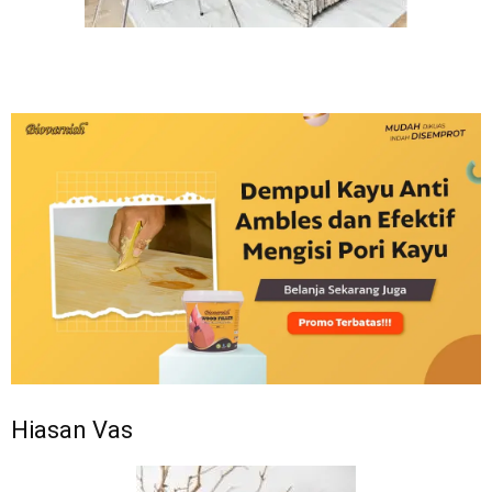
Hiasan Vas