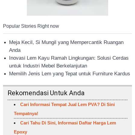
Popular Stories Right now
Meja Kecil, Si Mungil yang Mempercantik Ruangan
Anda
Inovasi Lem Kayu Ramah Lingkungan: Solusi Cerdas
untuk Industri Mebel Berkelanjutan
Memilih Jenis Lem yang Tepat untuk Furniture Kardus
Rekomendasi Untuk Anda
Cari Informasi Tempat Jual Lem PVA? Di Sini
Tempatnya!
Cari Tahu Di Sini, Informasi Daftar Harga Lem
Epoxy