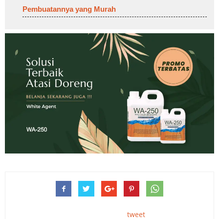
Pembuatannya yang Murah
tweet