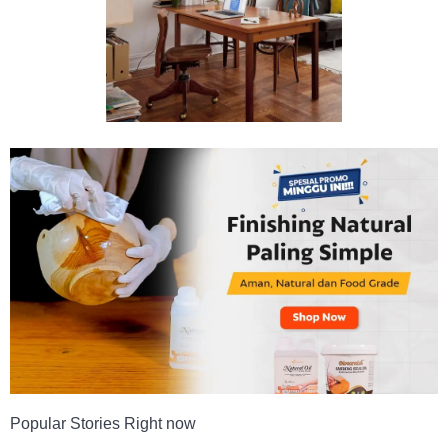
Popular Stories Right now