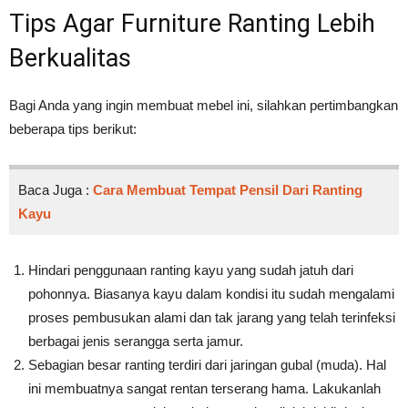
Tips Agar Furniture Ranting Lebih
Berkualitas
Bagi Anda yang ingin membuat mebel ini, silahkan pertimbangkan
beberapa tips berikut:
Baca Juga :
Cara Membuat Tempat Pensil Dari Ranting
Kayu
Hindari penggunaan ranting kayu yang sudah jatuh dari
pohonnya. Biasanya kayu dalam kondisi itu sudah mengalami
proses pembusukan alami dan tak jarang yang telah terinfeksi
berbagai jenis serangga serta jamur.
Sebagian besar ranting terdiri dari jaringan gubal (muda). Hal
ini membuatnya sangat rentan terserang hama. Lakukanlah