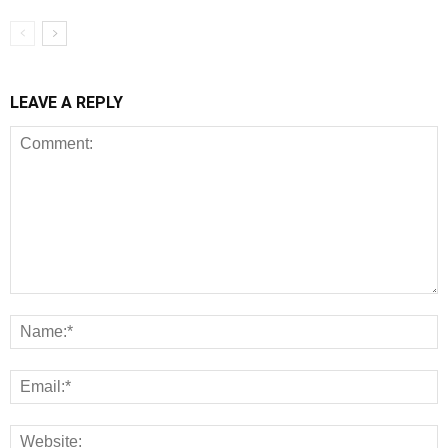
LEAVE A REPLY