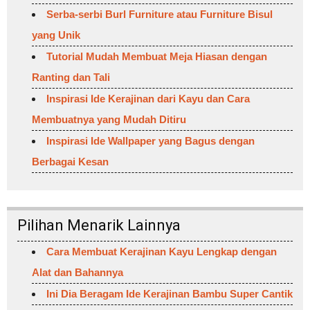
Serba-serbi Burl Furniture atau Furniture Bisul
yang Unik
Tutorial Mudah Membuat Meja Hiasan dengan
Ranting dan Tali
Inspirasi Ide Kerajinan dari Kayu dan Cara
Membuatnya yang Mudah Ditiru
Inspirasi Ide Wallpaper yang Bagus dengan
Berbagai Kesan
Pilihan Menarik Lainnya
Cara Membuat Kerajinan Kayu Lengkap dengan
Alat dan Bahannya
Ini Dia Beragam Ide Kerajinan Bambu Super Cantik