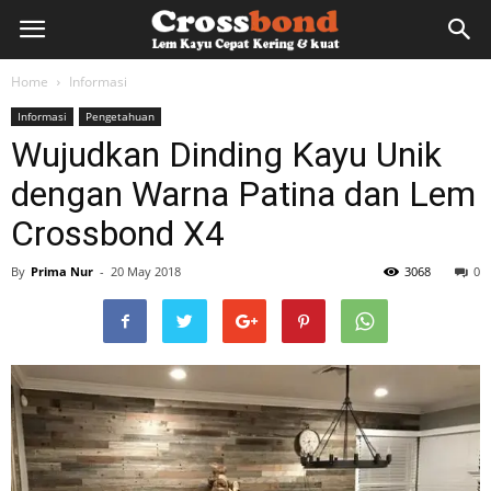
lemkayu.net
Home
Informasi
Informasi
Pengetahuan
–
Wujudkan Dinding Kayu Unik
dengan Warna Patina dan Lem
Lem
Crossbond X4
By
Prima Nur
-
20 May 2018
3068
0
Kayu,
HPL,
Kertas,