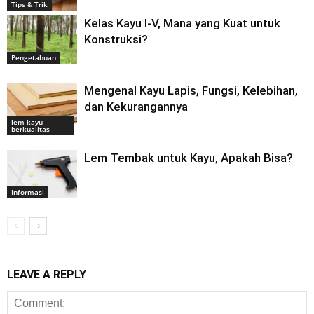
Tips & Trik
Kelas Kayu I-V, Mana yang Kuat untuk
Konstruksi?
Pengetahuan
Mengenal Kayu Lapis, Fungsi, Kelebihan,
dan Kekurangannya
lem kayu
berkualitas
Lem Tembak untuk Kayu, Apakah Bisa?
Informasi
LEAVE A REPLY