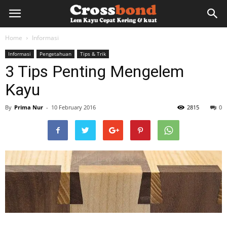
lemkayu.net
Home
Informasi
Informasi
Pengetahuan
Tips & Trik
–
3 Tips Penting Mengelem
Kayu
Lem
By
Prima Nur
-
10 February 2016
2815
0
Kayu,
HPL,
Kertas,