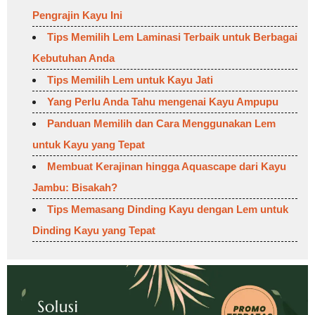
Pengrajin Kayu Ini
Tips Memilih Lem Laminasi Terbaik untuk Berbagai
Kebutuhan Anda
Tips Memilih Lem untuk Kayu Jati
Yang Perlu Anda Tahu mengenai Kayu Ampupu
Panduan Memilih dan Cara Menggunakan Lem
untuk Kayu yang Tepat
Membuat Kerajinan hingga Aquascape dari Kayu
Jambu: Bisakah?
Tips Memasang Dinding Kayu dengan Lem untuk
Dinding Kayu yang Tepat