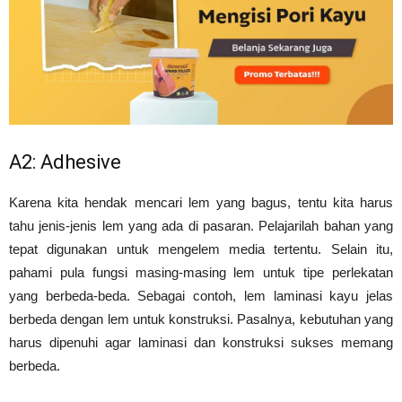
A2: Adhesive
Karena kita hendak mencari lem yang bagus, tentu kita harus
tahu jenis-jenis lem yang ada di pasaran. Pelajarilah bahan yang
tepat digunakan untuk mengelem media tertentu. Selain itu,
pahami pula fungsi masing-masing lem untuk tipe perlekatan
yang berbeda-beda. Sebagai contoh, lem laminasi kayu jelas
berbeda dengan lem untuk konstruksi. Pasalnya, kebutuhan yang
harus dipenuhi agar laminasi dan konstruksi sukses memang
berbeda.