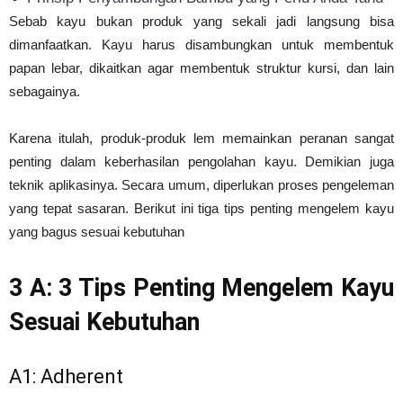
Sebab kayu bukan produk yang sekali jadi langsung bisa
dimanfaatkan. Kayu harus disambungkan untuk membentuk
papan lebar, dikaitkan agar membentuk struktur kursi, dan lain
sebagainya.
Karena itulah, produk-produk lem memainkan peranan sangat
penting dalam keberhasilan pengolahan kayu. Demikian juga
teknik aplikasinya. Secara umum, diperlukan proses pengeleman
yang tepat sasaran. Berikut ini tiga tips penting mengelem kayu
yang bagus sesuai kebutuhan
3 A: 3 Tips Penting Mengelem Kayu
Sesuai Kebutuhan
A1: Adherent