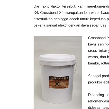
Dari faktor-faktor tersebut, kami merekome
X4. Crossbond X4 merupakan lem water based
disesuaikan sehingga cocok untuk keperluan p
bekerja sangat efektif dengan daya sebar luas.
Crossbond X
kayu sehingg
cross linker
warna, dan b
bambu, rottan
Sebagai pro
produksi lebi
Dibanding 
rekomendasik
didesain se