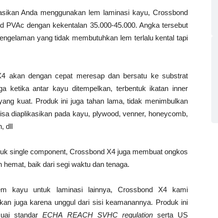
ndasikan Anda menggunakan lem laminasi kayu, Crossbond
 PVAc dengan kekentalan 35.000-45.000. Angka tersebut
engelaman yang tidak membutuhkan lem terlalu kental tapi
4 akan dengan cepat meresap dan bersatu ke substrat
a ketika antar kayu ditempelkan, terbentuk ikatan inner
 yang kuat. Produk ini juga tahan lama, tidak menimbulkan
isa diaplikasikan pada kayu, plywood, venner, honeycomb,
, dll
duk single component, Crossbond X4 juga membuat ongkos
h hemat, baik dari segi waktu dan tenaga.
lem kayu untuk laminasi lainnya, Crossbond X4 kami
an juga karena unggul dari sisi keamanannya. Produk ini
suai standar
ECHA REACH SVHC regulation
serta US