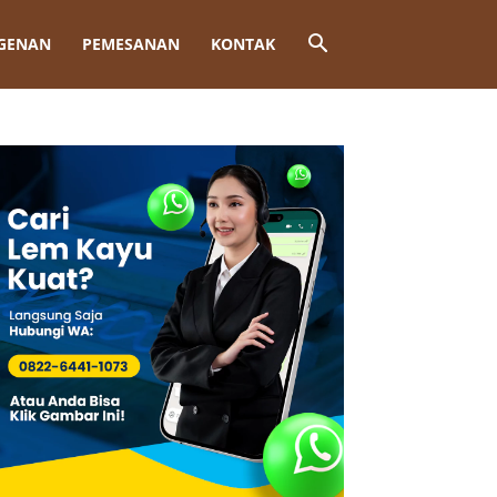
GENAN
PEMESANAN
KONTAK