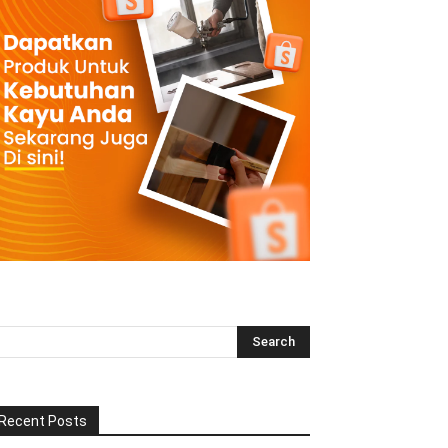
Recent Posts