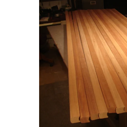
Tahan
Lama