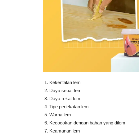
Kekentalan lem
Daya sebar lem
Daya rekat lem
Tipe perlekatan lem
Warna lem
Kecocokan dengan bahan yang dilem
Keamanan lem