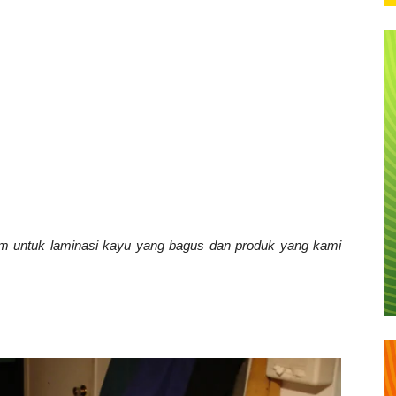
lem untuk laminasi kayu yang bagus dan produk yang kami