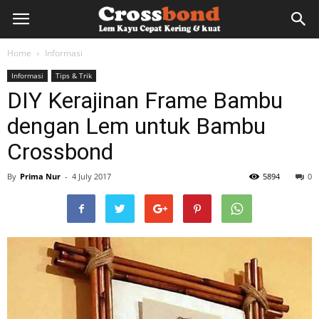
lemkayu.net
Home
Informasi
Informasi
Tips & Trik
–
DIY Kerajinan Frame Bambu
dengan Lem untuk Bambu
Lem
Crossbond
By
Prima Nur
-
4 July 2017
5894
0
Kayu,
HPL,
Kertas,