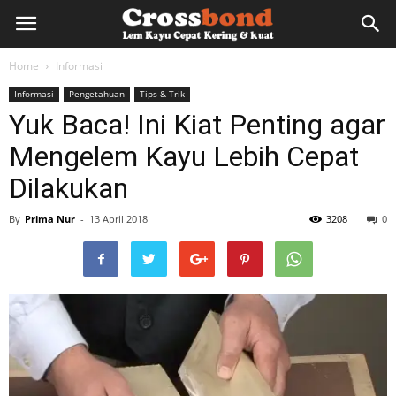
lemkayu.net
Home
Informasi
Informasi
Pengetahuan
Tips & Trik
–
Yuk Baca! Ini Kiat Penting agar
Mengelem Kayu Lebih Cepat
Lem
Dilakukan
By
Prima Nur
-
13 April 2018
3208
0
Kayu,
HPL,
Kertas,