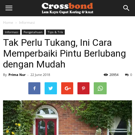
lemkayu.net
Home
Informasi
Informasi
Pengetahuan
Tips & Trik
–
Tak Perlu Tukang, Ini Cara
Memperbaiki Pintu Berlubang
Lem
dengan Mudah
By
Prima Nur
-
22 June 2018
20954
0
Kayu,
HPL,
Kertas,