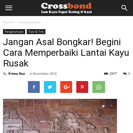
lemkayu.net
Home
Pengetahuan
Pengetahuan
Tips & Trik
–
Jangan Asal Bongkar! Begini
Cara Memperbaiki Lantai Kayu
Lem
Rusak
By
Prima Nur
-
6 November 2016
2977
0
Kayu,
HPL,
Kertas,