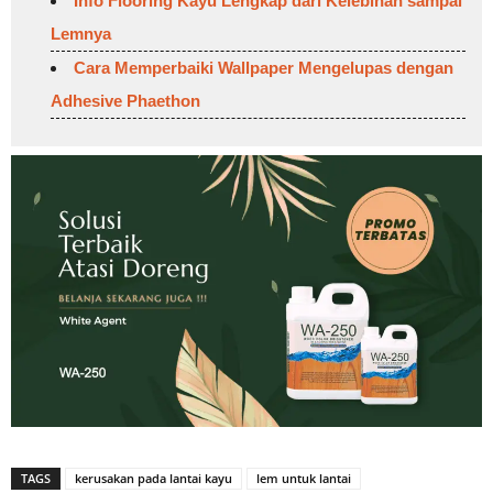
Info Flooring Kayu Lengkap dari Kelebihan sampai
Lemnya
Cara Memperbaiki Wallpaper Mengelupas dengan
Adhesive Phaethon
TAGS
kerusakan pada lantai kayu
lem untuk lantai