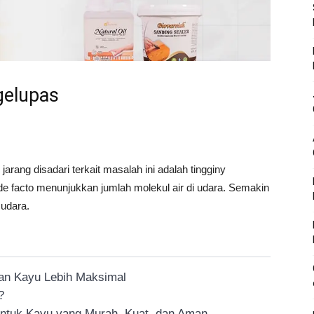
gelupas
ang disadari terkait masalah ini adalah tingginy
e facto menunjukkan jumlah molekul air di udara. Semakin
 udara.
an Kayu Lebih Maksimal
?
ntuk Kayu yang Murah, Kuat, dan Aman