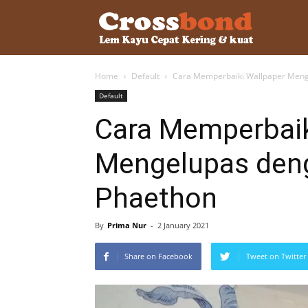
lemkayu.ne
Home
Default
Cara Memperbaiki Wallpaper Meng
–
Default
Cara Memperbaik
Lem
Mengelupas den
Phaethon
Kayu,
By
Prima Nur
-
2 January 2021
HPL,
Share on Facebook
Tweet on Twitter
Kertas,