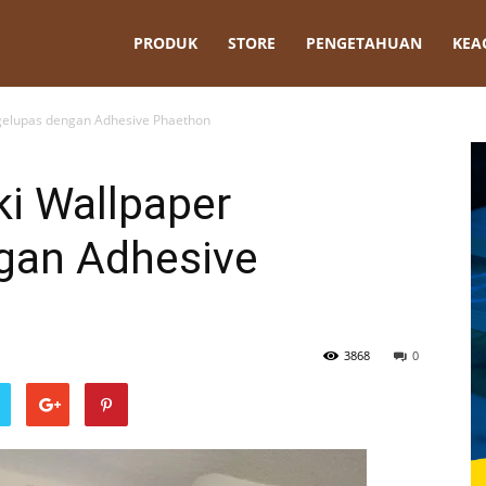
t
PRODUK
STORE
PENGETAHUAN
KEA
elupas dengan Adhesive Phaethon
i Wallpaper
gan Adhesive
3868
0