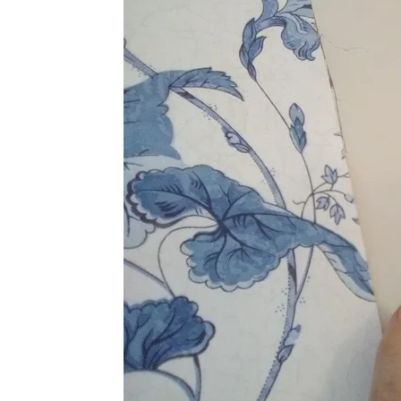
Vinyl
Cepat
Kering,
Kuat
&