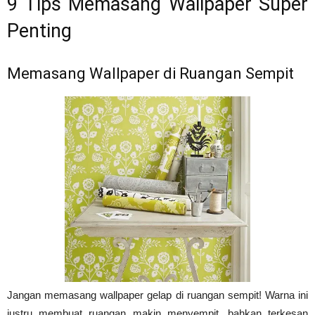
9 Tips Memasang Wallpaper Super
Tahan
Penting
Memasang Wallpaper di Ruangan Sempit
Lama
Jangan memasang wallpaper gelap di ruangan sempit! Warna ini
justru membuat ruangan makin menyempit, bahkan terkesan