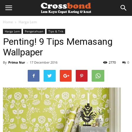
lemkayu.net
Home
Harga Lem
Harga Lem
Pengetahuan
Tips & Trik
–
Penting! 9 Tips Memasang
Wallpaper
Lem
By
Prima Nur
-
17 December 2016
2770
0
Kayu,
HPL,
Kertas,