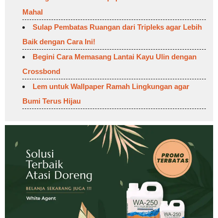
Mahal
Sulap Pembatas Ruangan dari Tripleks agar Lebih
Baik dengan Cara Ini!
Begini Cara Memasang Lantai Kayu Ulin dengan
Crossbond
Lem untuk Wallpaper Ramah Lingkungan agar
Bumi Terus Hijau