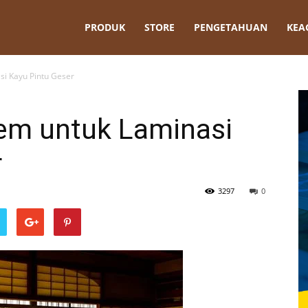
t
PRODUK
STORE
PENGETAHUAN
KEA
si Kayu Pintu Geser
Lem untuk Laminasi
r
3297
0