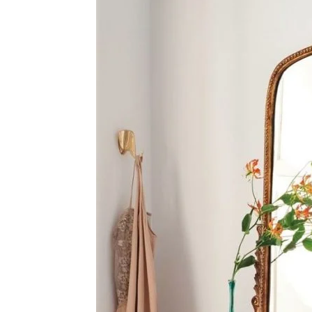
Vinyl
Cepat
Kering,
Kuat
&