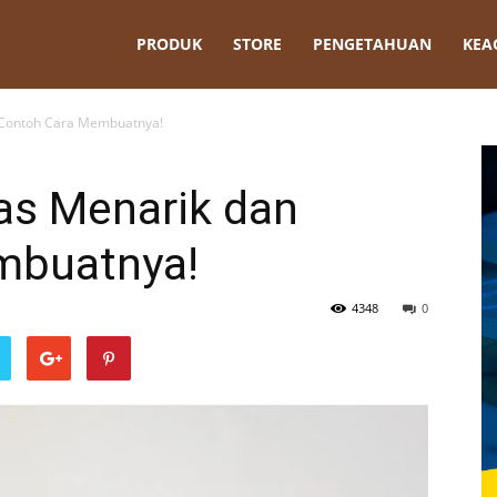
t
PRODUK
STORE
PENGETAHUAN
KEA
 Contoh Cara Membuatnya!
as Menarik dan
mbuatnya!
4348
0