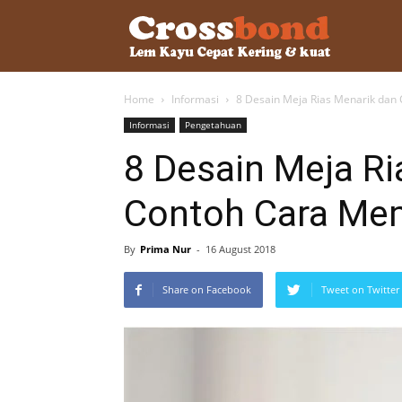
lemkayu.ne
Home
Informasi
8 Desain Meja Rias Menarik dan
–
Informasi
Pengetahuan
8 Desain Meja Ri
Lem
Contoh Cara Me
Kayu,
By
Prima Nur
-
16 August 2018
Share on Facebook
Tweet on Twitter
HPL,
Kertas,