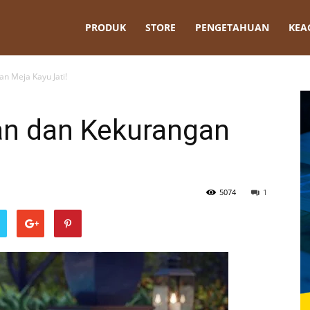
t
PRODUK
STORE
PENGETAHUAN
KEA
n Meja Kayu Jati!
lan dan Kekurangan
5074
1