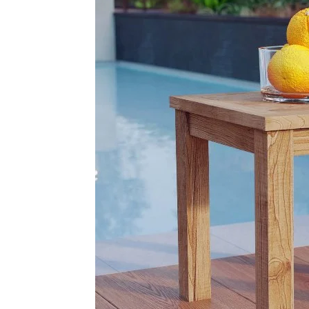
Vinyl
Cepat
Kering,
Kuat
&