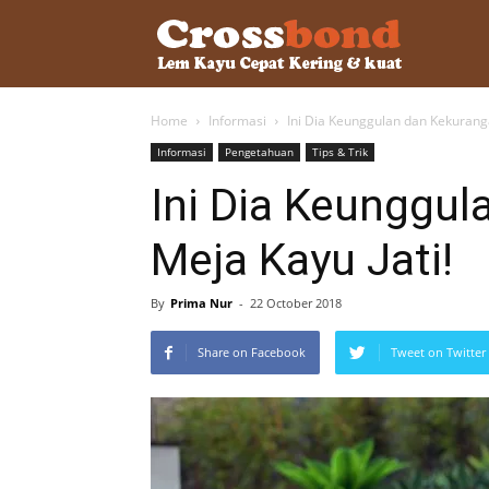
lemkayu.ne
Home
Informasi
Ini Dia Keunggulan dan Kekuranga
–
Informasi
Pengetahuan
Tips & Trik
Ini Dia Keunggu
Lem
Meja Kayu Jati!
Kayu,
By
Prima Nur
-
22 October 2018
Share on Facebook
Tweet on Twitter
HPL,
Kertas,