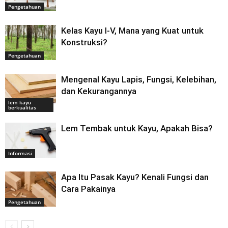
Pengetahuan
Kelas Kayu I-V, Mana yang Kuat untuk
Konstruksi?
Pengetahuan
Mengenal Kayu Lapis, Fungsi, Kelebihan,
dan Kekurangannya
lem kayu
berkualitas
Lem Tembak untuk Kayu, Apakah Bisa?
Informasi
Apa Itu Pasak Kayu? Kenali Fungsi dan
Cara Pakainya
Pengetahuan