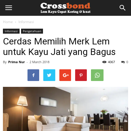
lemkayu.net
Home
Informasi
Informasi
Pengetahuan
–
Cerdas Memilih Merk Lem
untuk Kayu Jati yang Bagus
Lem
By
Prima Nur
-
2 March 2018
4067
0
Kayu,
HPL,
Kertas,