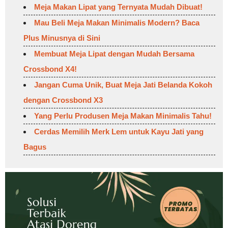
Meja Makan Lipat yang Ternyata Mudah Dibuat!
Mau Beli Meja Makan Minimalis Modern? Baca
Plus Minusnya di Sini
Membuat Meja Lipat dengan Mudah Bersama
Crossbond X4!
Jangan Cuma Unik, Buat Meja Jati Belanda Kokoh
dengan Crossbond X3
Yang Perlu Produsen Meja Makan Minimalis Tahu!
Cerdas Memilih Merk Lem untuk Kayu Jati yang
Bagus