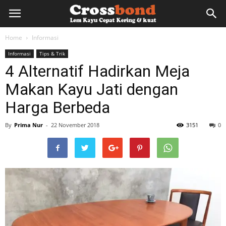
lemkayu.net
Home
Informasi
Informasi
Tips & Trik
–
4 Alternatif Hadirkan Meja
Makan Kayu Jati dengan
Lem
Harga Berbeda
By
Prima Nur
-
22 November 2018
3151
0
Kayu,
HPL,
Kertas,