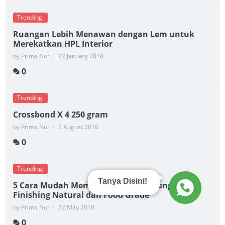
Trending:
Ruangan Lebih Menawan dengan Lem untuk
Merekatkan HPL Interior
by Prima Nur
|
22 January 2018
0
Trending:
Crossbond X 4 250 gram
by Prima Nur
|
3 August 2016
0
Trending:
Tanya Disini!
5 Cara Mudah Membuat Furniture dengan
Finishing Natural dan Food Grade
by Prima Nur
|
22 May 2018
0