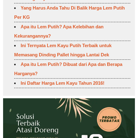
Yang Harus Anda Tahu Di Balik Harga Lem Putih
Per KG
Apa itu Lem Putih? Apa Kelebihan dan
Kekurangannya?
Ini Ternyata Lem Kayu Putih Terbaik untuk
Memasang Dinding Pallet hingga Lantai Dek
Apa itu Lem Putih? Dibuat dari Apa dan Berapa
Harganya?
Ini Daftar Harga Lem Kayu Tahun 2016!