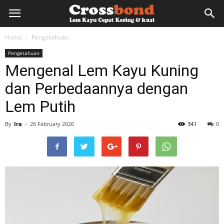
lemkayu.net
Home
Pengetahuan
Pengetahuan
–
Mengenal Lem Kayu Kuning
dan Perbedaannya dengan
Lem
Lem Putih
By
Ira
-
26 February 2026
341
0
Kayu,
HPL,
Kertas,