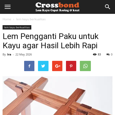
lemkayu.net
Home
lem kayu berkualitas
lem kayu berkualitas
–
Lem Pengganti Paku untuk
Kayu agar Hasil Lebih Rapi
Lem
By
Ira
-
22 May 2026
83
0
Kayu,
HPL,
Kertas,