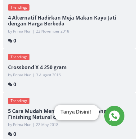
Trending:
4 Alternatif Hadirkan Meja Makan Kayu Jati
dengan Harga Berbeda
by Prima Nur
|
22 November 2018
0
Trending:
Crossbond X 4 250 gram
by Prima Nur
|
3 August 2016
0
Trending:
5 Cara Mudah Membuat Furniture dengan
Tanya Disini!
Finishing Natural dan Food Grade
by Prima Nur
|
22 May 2018
0