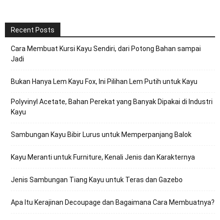
Recent Posts
Cara Membuat Kursi Kayu Sendiri, dari Potong Bahan sampai
Jadi
Bukan Hanya Lem Kayu Fox, Ini Pilihan Lem Putih untuk Kayu
Polyvinyl Acetate, Bahan Perekat yang Banyak Dipakai di Industri
Kayu
Sambungan Kayu Bibir Lurus untuk Memperpanjang Balok
Kayu Meranti untuk Furniture, Kenali Jenis dan Karakternya
Jenis Sambungan Tiang Kayu untuk Teras dan Gazebo
Apa Itu Kerajinan Decoupage dan Bagaimana Cara Membuatnya?