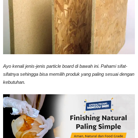
Vinyl
Cepat
Ayo kenali jenis-jenis particle board di bawah ini. Pahami sifat-
Kering,
sifatnya sehingga bisa memilih produk yang paling sesuai dengan
kebutuhan.
Kuat
&