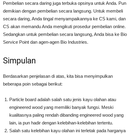
Pembelian secara daring juga terbuka opsinya untuk Anda. Pun
demikian dengan pembelian secara langsung. Untuk membeli
secara daring, Anda tingal menyampaikannya ke CS kami, dan
CS akan memandu Anda mengikuti prosedur pembelian online.
Sedangkan untuk pembelian secara langsung, Anda bisa ke Bio
Service Point dan agen-agen Bio Industries.
Simpulan
Berdasarkan penjelasan di atas, kita bisa menyimpulkan
beberapa poin sebagai berikut:
Particle board adalah salah satu jenis kayu olahan atau
engineered wood yang memiliki banyak fungsi. Meski
kualitasnya paling rendah dibanding engineered wood yang
lain, ia pun hadir dengan kelebihan-kelebihan tertentu.
Salah satu kelebihan kayu olahan ini terletak pada harganya