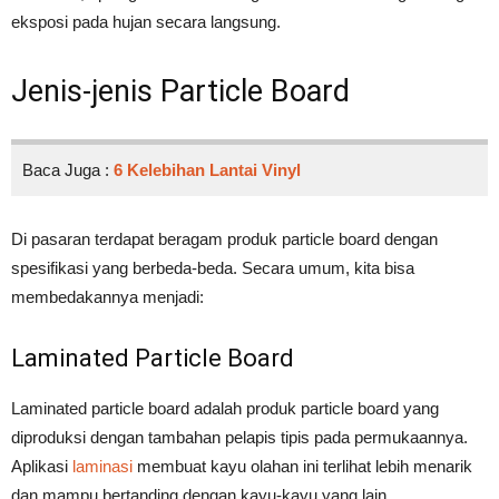
eksposi pada hujan secara langsung.
Jenis-jenis Particle Board
Baca Juga :
6 Kelebihan Lantai Vinyl
Di pasaran terdapat beragam produk particle board dengan
spesifikasi yang berbeda-beda. Secara umum, kita bisa
membedakannya menjadi:
Laminated Particle Board
Laminated particle board adalah produk particle board yang
diproduksi dengan tambahan pelapis tipis pada permukaannya.
Aplikasi
laminasi
membuat kayu olahan ini terlihat lebih menarik
dan mampu bertanding dengan kayu-kayu yang lain.