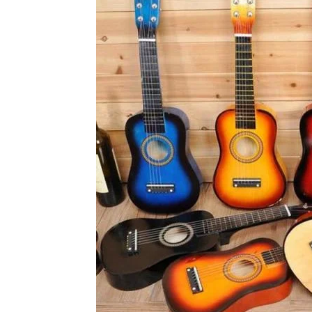
Vinyl
Cepat
Kering,
Kuat
&