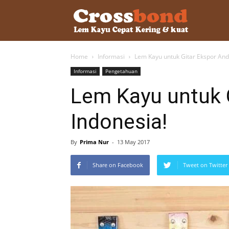
lemkayu.ne
Home
Informasi
Lem Kayu untuk Gitar Ekspor And
–
Informasi
Pengetahuan
Lem Kayu untuk 
Lem
Indonesia!
Kayu,
By
Prima Nur
-
13 May 2017
Share on Facebook
Tweet on Twitter
HPL,
Kertas,