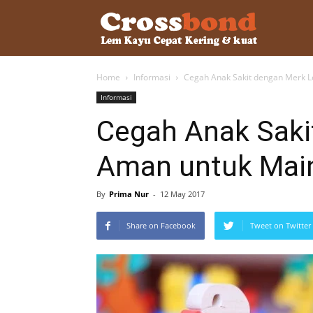
lemkayu.ne
Home
Informasi
Cegah Anak Sakit dengan Merk 
–
Informasi
Cegah Anak Saki
Lem
Aman untuk Mai
Kayu,
By
Prima Nur
-
12 May 2017
Share on Facebook
Tweet on Twitter
HPL,
Kertas,