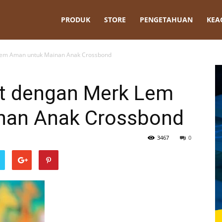
t
PRODUK
STORE
PENGETAHUAN
KEA
Lem Aman untuk Mainan Anak Crossbond
t dengan Merk Lem
nan Anak Crossbond
3467
0