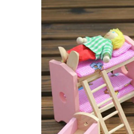
Vinyl
Cepat
Kering,
Kuat
&