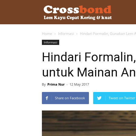
lemkayu.ne
Home
Informasi
Hindari Formalin, Gunakan Lem
–
Informasi
Hindari Formali
Lem
untuk Mainan An
Kayu,
By
Prima Nur
-
12 May 2017
Share on Facebook
Tweet on Twitter
HPL,
Kertas,